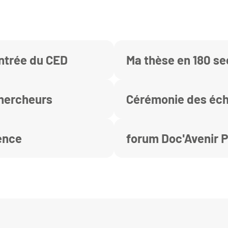
ntrée du CED
Ma thèse en 180 s
Chercheurs
Cérémonie des éc
ience
forum Doc'Avenir 