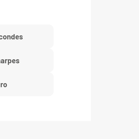
econdes
harpes
Pro