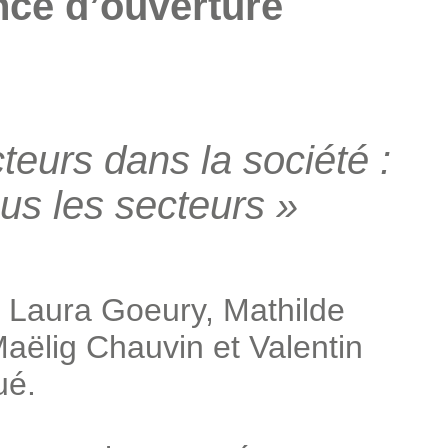
nce d’ouverture
teurs dans la société :
ous les secteurs »
, Laura Goeury, Mathilde
aëlig Chauvin et Valentin
ué.