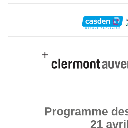
.
.
.
Programme des
21 avri